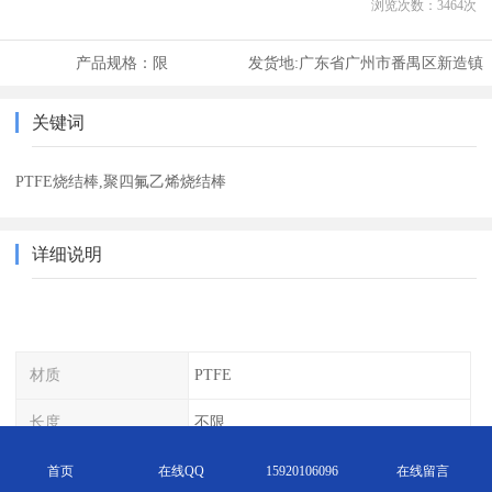
浏览次数：
3464
次
产品规格：
限
发货地:
广东省广州市番禺区新造镇
关键词
PTFE烧结棒,聚四氟乙烯烧结棒
详细说明
材质
PTFE
长度
不限
工作压力
3kg
首页
在线QQ
15920106096
在线留言