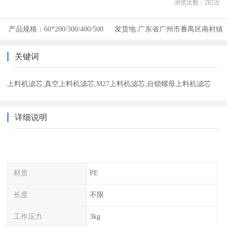
浏览次数：
282
次
产品规格：
60*200/300/400/500
发货地:
广东省广州市番禺区南村镇
关键词
上料机滤芯,真空上料机滤芯,M27上料机滤芯,自锁螺母上料机滤芯
详细说明
材质
PE
长度
不限
工作压力
3kg